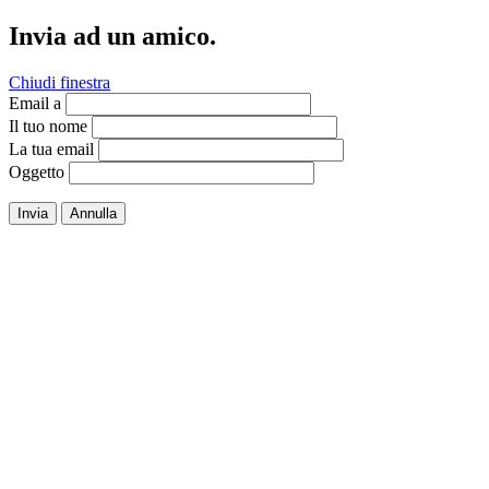
Invia ad un amico.
Chiudi finestra
Email a
Il tuo nome
La tua email
Oggetto
Invia
Annulla